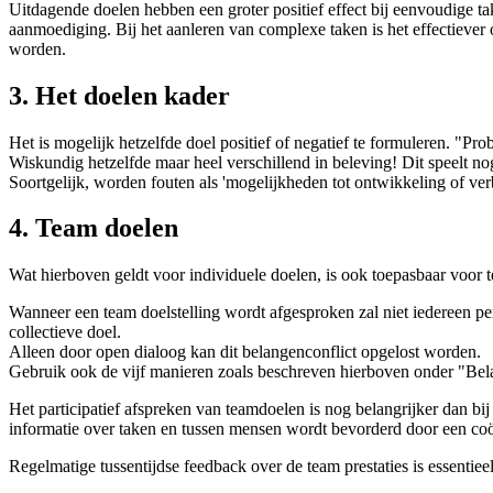
Uitdagende doelen hebben een groter positief effect bij eenvoudige ta
aanmoediging. Bij het aanleren van complexe taken is het effectiever o
worden.
3. Het doelen kader
Het is mogelijk hetzelfde doel positief of negatief te formuleren. "P
Wiskundig hetzelfde maar heel verschillend in beleving! Dit speelt 
Soortgelijk, worden fouten als 'mogelijkheden tot ontwikkeling of ve
4. Team doelen
Wat hierboven geldt voor individuele doelen, is ook toepasbaar voor t
Wanneer een team doelstelling wordt afgesproken zal niet iedereen per 
collectieve doel.
Alleen door open dialoog kan dit belangenconflict opgelost worden.
Gebruik ook de vijf manieren zoals beschreven hierboven onder "Bel
Het participatief afspreken van teamdoelen is nog belangrijker dan bi
informatie over taken en tussen mensen wordt bevorderd door een coöpe
Regelmatige tussentijdse feedback over de team prestaties is essentieel