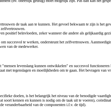
mitment (bv. oneerlijk gedrag) moet mogelijk zijn. Pas dan kan het ges
vertrouwen de taak aan te kunnen. Het gevoel bekwaam te zijn is het ge
f zelfvertrouwen.
 positief beïnvloeden, zeker wanneer die andere als gelijkaardig gezien w
m succesvol te werken, ondersteunt het zelfvertrouwen. Aanmoedigin
ouwen van de medewerker.
"mensen levenslang kunnen ontwikkelen" en succesvol functioneren kun
taat met tegenslagen en moeilijkheden om te gaan. Het bevragen van vro
ecifieke doelen, is het belangrijk het niveau van de benodigde vaardigh
soort kennen en kunnen is nodig om de taak uit te voeren), coördinatie
e veranderbaarheid van de componenten i.f.v. de tijd).