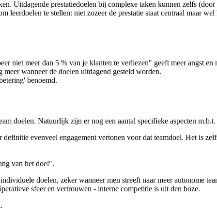
ken. Uitdagende prestatiedoelen bij complexe taken kunnen zelfs (door 
m leerdoelen te stellen: niet zozeer de prestatie staat centraal maar we
robeer niet meer dan 5 % van je klanten te verliezen" geeft meer angst 
nog meer wanneer de doelen uitdagend gesteld worden.
rbetering' benoemd.
eam doelen. Natuurlijk zijn er nog een aantal specifieke aspecten m.b.t
definitie evenveel engagement vertonen voor dat teamdoel. Het is zelfs 
ang van het doel".
j individuele doelen, zeker wanneer men streeft naar meer autonome team
ratieve sfeer en vertrouwen - interne competitie is uit den boze.
.