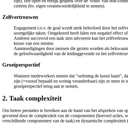
zijn). Het open en eerlijk gesprek over de 'winst' van non-com
creëren (bv. eigen verantwoordelijkheid te nemen).
Zelfvertrouwen
Engagement t.o.v. de goal wordt sterk beïnvloed door het zelf
soortgelijke taken. Omgekeerd heeft falen een negatief effect o
Anderen succesvol een taak zien uitvoeren kan het zelfvertrouwen
keuze van een mentor.
Aanmoedigingen door mensen die gezien worden als bekwaam o
de geloofwaardigheid van de leidinggevende en het zelfvertr
Groeiperspectief
Wanneer medewerkers menen dat "oefening de kunst baart", dat 
zijn (=vooraf bepaald en weinig veranderbaar) zijn ze meer in s
groeiperspectief terug aan te nemen.
2. Taak complexiteit
Om betere prestaties te bereiken aan de hand van het afspreken van sp
gevormd door de complexiteit van de componenten (hoeveel acties, wat 
verschillende componenten van de taak) en dynamische complexiteit (d