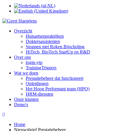
Overzicht
Huisartsenpraktijken
Doktersassistenten
Stoppen met Roken Bijscholing
HiTech, BioTech StartUp en R&D
Over ons
login-ytp
TrainingTriggers
Wat we doen
Prestatiebeheer dat functioneert
Opleidingen
Het Hoog Performant team (HPO)
HRM-diensten
Onze klanten
Demo's
Home
Nieuwsbrief Prestatiebeheer