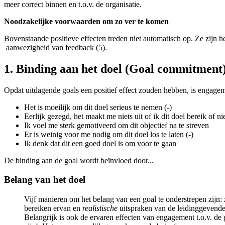
meer correct binnen en t.o.v. de organisatie.
Noodzakelijke voorwaarden om zo ver te komen
Bovenstaande positieve effecten treden niet automatisch op. Ze zijn het
aanwezigheid van feedback (5).
1. Binding aan het doel (Goal commitment
Opdat uitdagende goals een positief effect zouden hebben, is engageme
Het is moeilijk om dit doel serieus te nemen (-)
Eerlijk gezegd, het maakt me niets uit of ik dit doel bereik of nie
Ik voel me sterk gemotiveerd om dit objectief na te streven
Er is weinig voor me nodig om dit doel los te laten (-)
Ik denk dat dit een goed doel is om voor te gaan
De binding aan de goal wordt beïnvloed door...
Belang van het doel
Vijf manieren om het belang van een goal te onderstrepen zijn: 
bereiken ervan en
realistische
uitspraken van de leidinggevende 
Belangrijk is ook de ervaren effecten van engagement t.o.v. de g