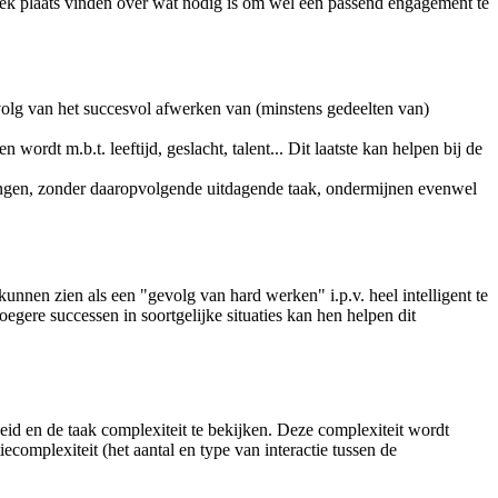
prek plaats vinden over wat nodig is om wel een passend engagement te
volg van het succesvol afwerken van (minstens gedeelten van)
ordt m.b.t. leeftijd, geslacht, talent... Dit laatste kan helpen bij de
gen, zonder daaropvolgende uitdagende taak, ondermijnen evenwel
nen zien als een "gevolg van hard werken" i.p.v. heel intelligent te
egere successen in soortgelijke situaties kan hen helpen dit
eid en de taak complexiteit te bekijken. Deze complexiteit wordt
complexiteit (het aantal en type van interactie tussen de