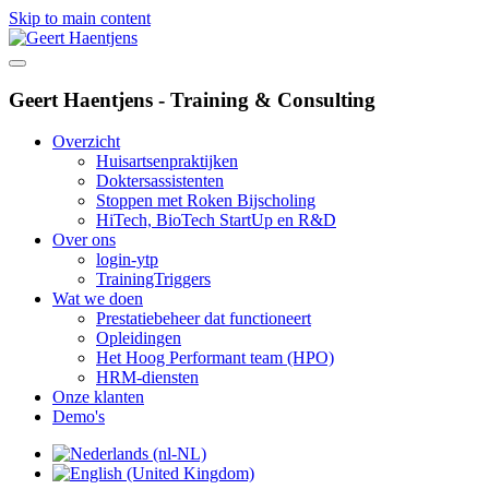
Skip to main content
Geert Haentjens - Training & Consulting
Overzicht
Huisartsenpraktijken
Doktersassistenten
Stoppen met Roken Bijscholing
HiTech, BioTech StartUp en R&D
Over ons
login-ytp
TrainingTriggers
Wat we doen
Prestatiebeheer dat functioneert
Opleidingen
Het Hoog Performant team (HPO)
HRM-diensten
Onze klanten
Demo's